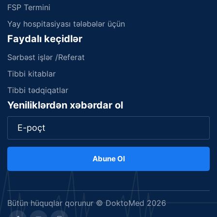
FSP Termini
Yay hospitasiyası tələbələr üçün
Faydalı keçidlər
Sərbəst işlər /Referat
Tibbi kitablar
Tibbi tədqiqatlar
Yeniliklərdən xəbərdar ol
Abune Ol
Bütün hüquqlar qorunur © DoktoMed 2026