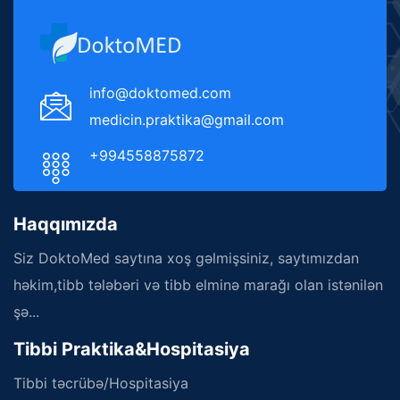
info@doktomed.com
medicin.praktika@gmail.com
+994558875872
Haqqımızda
Siz DoktoMed saytına xoş gəlmişsiniz, saytımızdan
həkim,tibb tələbəri və tibb elminə marağı olan istənilən
şə...
Tibbi Praktika&Hospitasiya
Tibbi təcrübə/Hospitasiya