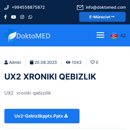
+994558875872
info@doktomed.com
E-Müraciət
AZ
Admin
20.08.2023
1043
0
UX2 XRONIKI QEBIZLIK
UX2 xroniki qəbizilik
Ux2-Qebizlikpptx.pptx