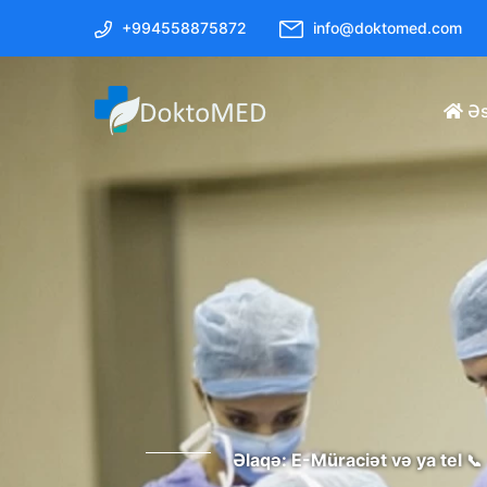
+994558875872
info@doktomed.com
Əs
Əlaqə: E-Müraciət və ya tel
📞