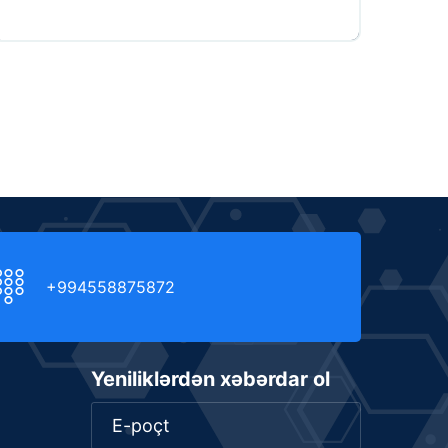
+994558875872
Yeniliklərdən xəbərdar ol