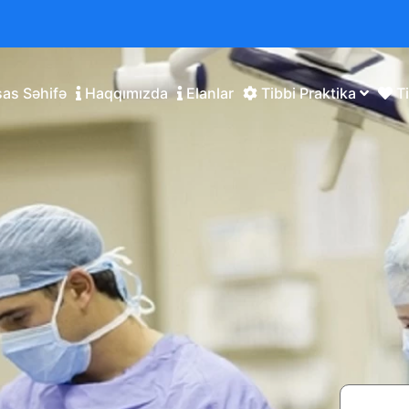
as Səhifə
Haqqımızda
Elanlar
Tibbi Praktika
Ti