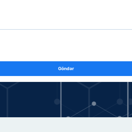
Göndər