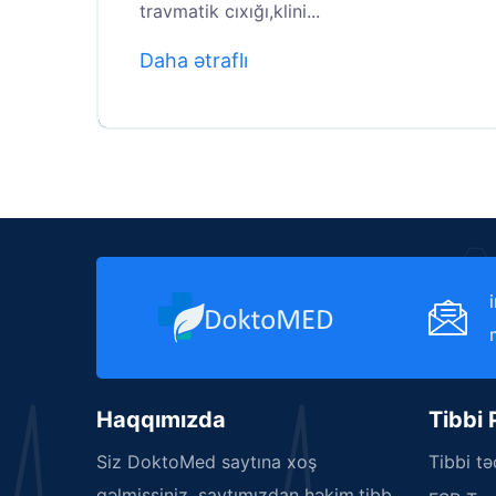
travmatik cıxığı,klini...
Daha ətraflı
Haqqımızda
Tibbi
Siz DoktoMed saytına xoş
Tibbi t
gəlmişsiniz, saytımızdan həkim,tibb