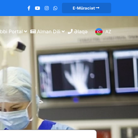
E-Müraciət
bbi Portal
Alman Dili
Əlaqə
AZ