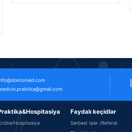
info@doktomed.com
medicin.praktika@gmail.com
 Praktika&Hospitasiya
Faydalı keçidlər
əcrübə/Hospitasiya
Sərbəst işlər /Referat